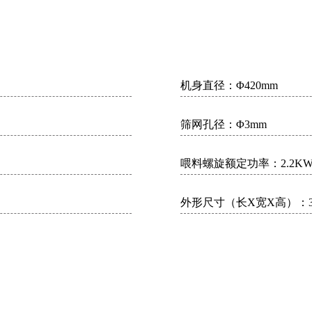
机身直径：Φ420mm
筛网孔径：Φ3mm
喂料螺旋额定功率：2.2K
外形尺寸（长X宽X高）：3.2m